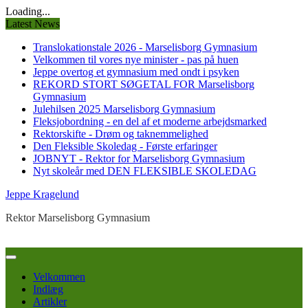
Loading...
Latest News
Translokationstale 2026 - Marselisborg Gymnasium
Velkommen til vores nye minister - pas på huen
Jeppe overtog et gymnasium med ondt i psyken
REKORD STORT SØGETAL FOR Marselisborg
Gymnasium
Julehilsen 2025 Marselisborg Gymnasium
Fleksjobordning - en del af et moderne arbejdsmarked
Rektorskifte - Drøm og taknemmelighed
Den Fleksible Skoledag - Første erfaringer
JOBNYT - Rektor for Marselisborg Gymnasium
Nyt skoleår med DEN FLEKSIBLE SKOLEDAG
Jeppe Kragelund
Rektor Marselisborg Gymnasium
Velkommen
Indlæg
Artikler