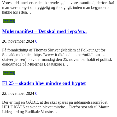
Vores uddannelser er den bærende søjle i vores samfund, derfor skal
man være meget omhyggelig og forsigtigt, inden man begynder at
hakke løs i den…
Indlæg
Mulermanifest – Det skal med i epx’en..
26. november 2024
0
På foranledning af Thomas Skriver (Medlem af Folketinget for
Socialdemokratiet, https://www.ft.dk/medlemmer/mf/t/thomas-
skriver-jensen) blev der mandag den 25. november holdt et politisk
dialogmøde på Mulernes Legatskole i…
Indlæg
FL25 – skaden blev mindre end frygtet
22. november 2024
0
Der er mig en GÅDE, at der skal spares på uddannelsesområdet.
HELDIGVIS er skaden blevet mindre... Derfor stor tak til Martin
Lidegaard og Radikale Venstre…