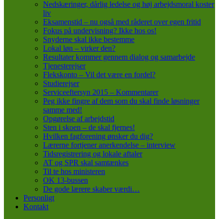
Nedskæringer, dårlig ledelse og høj arbejdsmoral koster
liv
Eksamenstid – nu også med råderet over egen fritid
Fokus på undervisning? Ikke hos os!
Snyderne skal ikke bestemme
Lokal løn – virker den?
Resultater kommer gennem dialog og samarbejde
Tjenesterejser
Flekskonto – Vil det være en fordel?
Studierejser
Serviceeftersyn 2015 – Kommentarer
Peg ikke fingre af dem som du skal finde løsninger
samme med!
Opgørelse af arbejdstid
Sten i skoen – de skal fjernes!
Hvilken fagforening ønsker du dig?
Lærerne fortjener anerkendelse – interview
Tidsregistrering og lokale aftaler
AT og SPR skal samtænkes
Til te hos ministeren
OK 13-bussen
De gode lærere skaber værdi…
Personligt
Kontakt