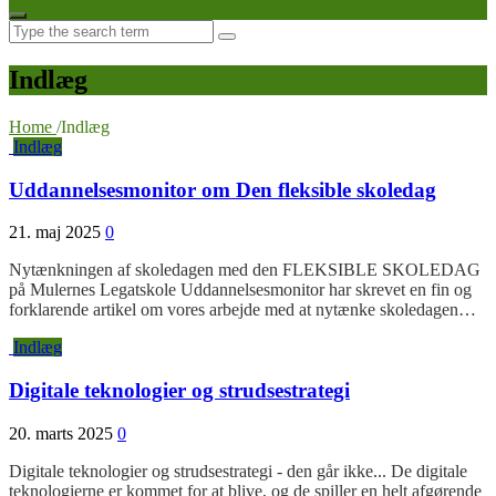
Search
for:
Indlæg
Home
/
Indlæg
Indlæg
Uddannelsesmonitor om Den fleksible skoledag
21. maj 2025
0
Nytænkningen af skoledagen med den FLEKSIBLE SKOLEDAG
på Mulernes Legatskole Uddannelsesmonitor har skrevet en fin og
forklarende artikel om vores arbejde med at nytænke skoledagen…
Indlæg
Digitale teknologier og strudsestrategi
20. marts 2025
0
Digitale teknologier og strudsestrategi - den går ikke... De digitale
teknologierne er kommet for at blive, og de spiller en helt afgørende