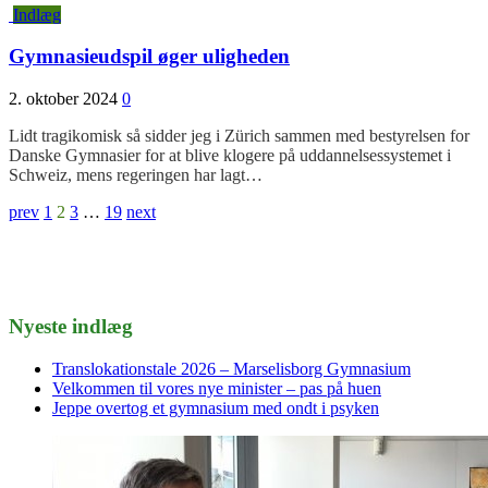
Indlæg
Gymnasieudspil øger uligheden
2. oktober 2024
0
Lidt tragikomisk så sidder jeg i Zürich sammen med bestyrelsen for
Danske Gymnasier for at blive klogere på uddannelsessystemet i
Schweiz, mens regeringen har lagt…
Indlægsinddeling
prev
1
2
3
…
19
next
Nyeste indlæg
Translokationstale 2026 – Marselisborg Gymnasium
Velkommen til vores nye minister – pas på huen
Jeppe overtog et gymnasium med ondt i psyken